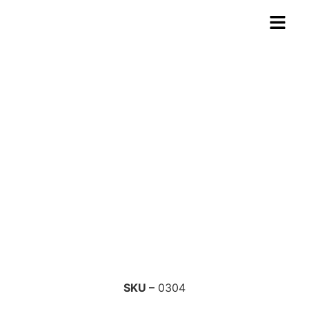
CABO PP
SKU –
0304