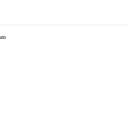
ato
ADO FIAT FUR 4 X 98 – HF 38