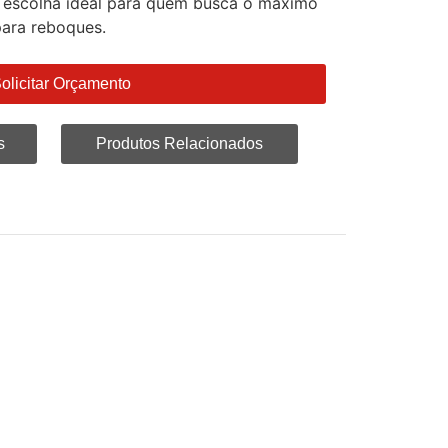
 a escolha ideal para quem busca o máximo
para reboques.
olicitar Orçamento
s
Produtos Relacionados