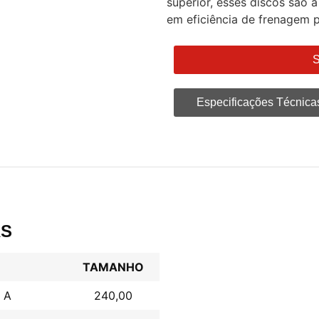
superior, esses discos são
em eficiência de frenagem 
S
Especificações Técnica
AS
TAMANHO
A
240,00