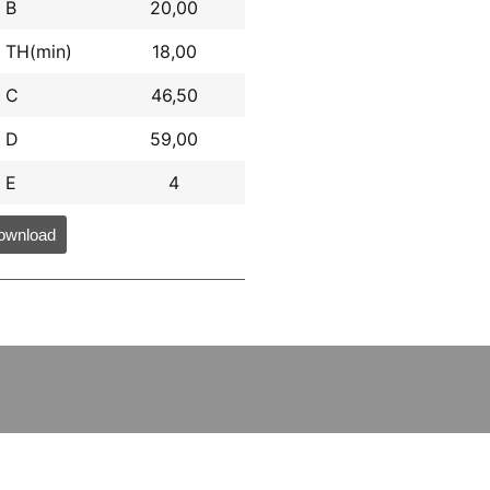
B
20,00
TH(min)
18,00
C
46,50
D
59,00
E
4
ownload
S