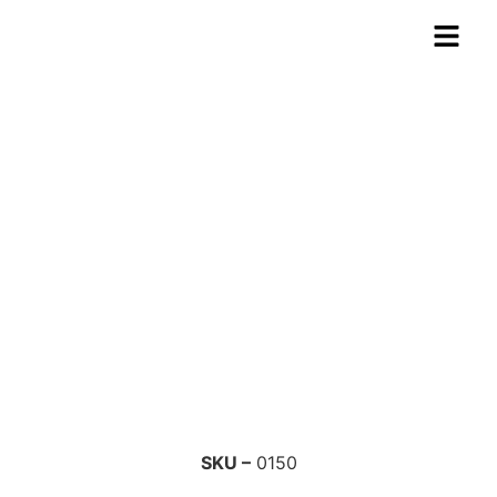
MUNHECA 2,5 T QUADRADA
SKU –
0150