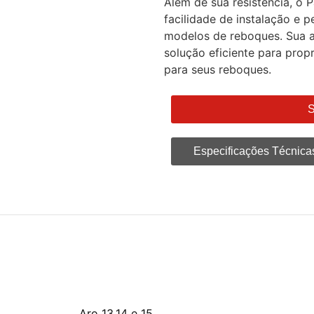
Além de sua resistência, o 
facilidade de instalação e 
modelos de reboques. Sua 
solução eficiente para prop
para seus reboques.
S
Especificações Técnica
Aro 13,14 e 15