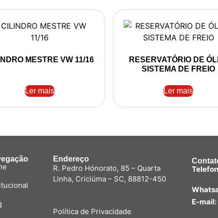
INDRO MESTRE VW 11/16
RESERVATÓRIO DE Ó
SISTEMA DE FREIO
Ler mais
Ler mais
vegação
Endereço
Contat
me
R. Pedro Hónorato, 85 – Quarta
Telefon
Linha, Criciúma – SC, 88812-450
itucional
Whatsa
E-mail:
g
Política de Privacidade