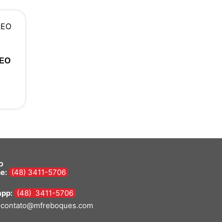
LEO
o
e:
(48) 3411-5706
pp:
(48) 3411-5706
contato@mfreboques.com