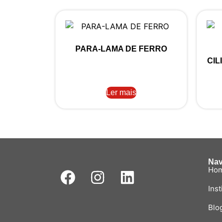
PARA-LAMA DE FERRO
CIL
Ler mais
Na
Ho
Inst
Blo