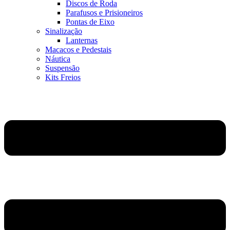
Discos de Roda
Parafusos e Prisioneiros
Pontas de Eixo
Sinalização
Lanternas
Macacos e Pedestais
Náutica
Suspensão
Kits Freios