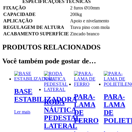
ESPECIFICAÇÕES TÉCNICAS
FIXAÇÃO
2 furos Ø10mm
CAPACIDADE
200kg
APLICAÇÃO
Apoio e nivelamento
REGULAGEM DE ALTURA
Trava pino com mola
ACABAMENTO SUPERFÍCIE
Zincado branco
PRODUTOS RELACIONADOS
Você também pode gostar de…
BASE
PARA-
PARA-
ESTABILIZADORA
RODA
LAMA
LAMA
NÁUTICA
DE
DE
Ler mais
PEDESTAL
FERRO
POLIET
LATERAL