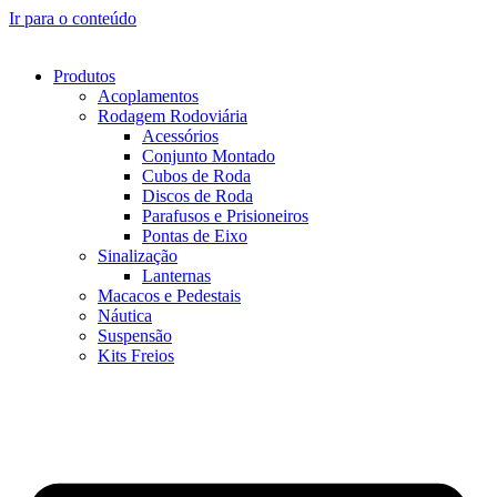
Ir para o conteúdo
Produtos
Acoplamentos
Rodagem Rodoviária
Acessórios
Conjunto Montado
Cubos de Roda
Discos de Roda
Parafusos e Prisioneiros
Pontas de Eixo
Sinalização
Lanternas
Macacos e Pedestais
Náutica
Suspensão
Kits Freios